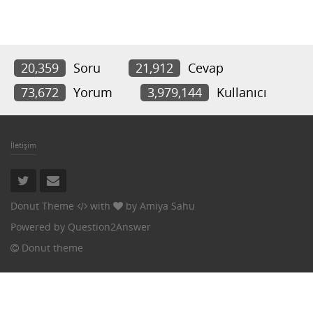
20,359
Soru
21,912
Cevap
73,672
Yorum
3,979,144
Kullanıcı
İletişim
Donut Theme
with
by
Amiya Sahu
Powered by
Question2Answer
Donut theme