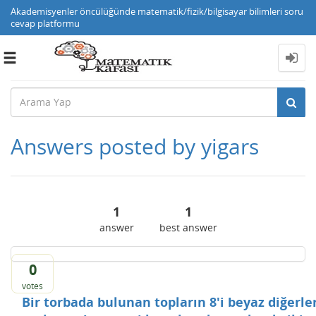
Akademisyenler öncülüğünde matematik/fizik/bilgisayar bilimleri soru
cevap platformu
Toggle
navigation
Answers posted by yigars
1
1
answer
best answer
0
votes
Bir torbada bulunan topların 8'i beyaz diğerle