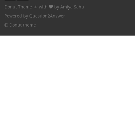
Donut Theme
with
by
Amiya Sahu
Powered by
Question2Answer
Donut theme