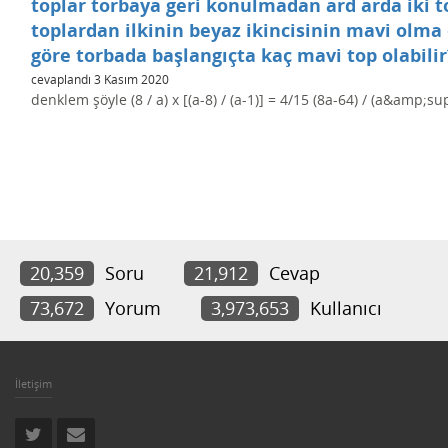
toplar torbaya geri konulmadan ard arda iki to
toplardan ilkinin beyaz ikincisinin mavi olma o
göre torbada başlangıçta kaç mavi top olabilir
cevaplandı
3 Kasım 2020
denklem şöyle (8 / a) x [(a-8) / (a-1)] = 4/15 (8a-64) / (a&amp;s
20,359
Soru
21,912
Cevap
73,672
Yorum
3,973,653
Kullanıcı
İletişim