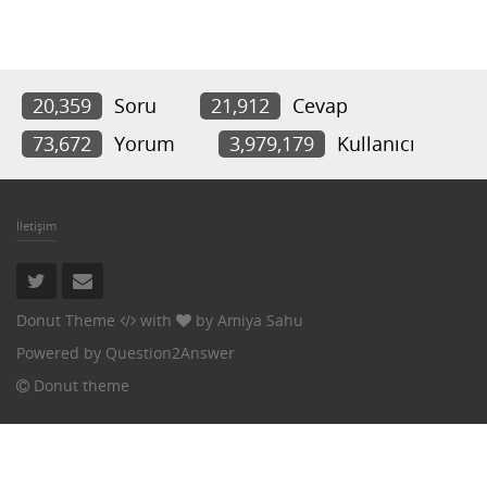
20,359
Soru
21,912
Cevap
73,672
Yorum
3,979,179
Kullanıcı
İletişim
Donut Theme
with
by
Amiya Sahu
Powered by
Question2Answer
Donut theme