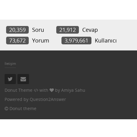
20,359
Soru
21,912
Cevap
73,672
Yorum
3,979,661
Kullanıcı
İletişim
Donut Theme
with
by
Amiya Sahu
Powered by
Question2Answer
Donut theme