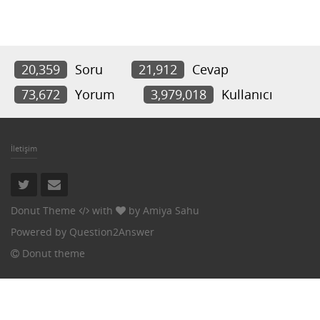
20,359
Soru
21,912
Cevap
73,672
Yorum
3,979,018
Kullanıcı
İletişim
Donut Theme
with
by
Amiya Sahu
Powered by
Question2Answer
Donut theme