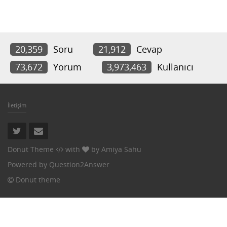
20,359
Soru
21,912
Cevap
73,672
Yorum
3,973,463
Kullanıcı
İletişim
Donut Theme
with
by
Amiya Sahu
Powered by
Question2Answer
Donut theme