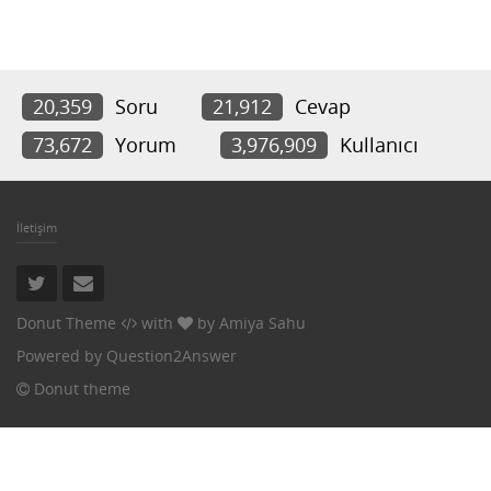
20,359
Soru
21,912
Cevap
73,672
Yorum
3,976,909
Kullanıcı
İletişim
Donut Theme
with
by
Amiya Sahu
Powered by
Question2Answer
Donut theme