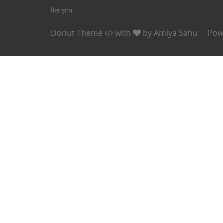
İletişim
Donut Theme
with
by
Amiya Sahu
Pow