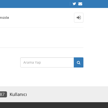
mızda
387
Kullanıcı