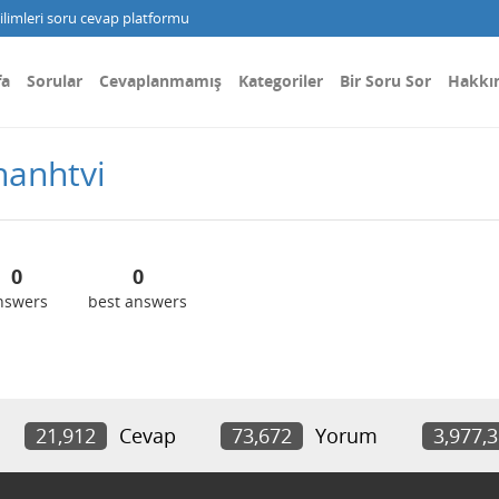
limleri soru cevap platformu
fa
Sorular
Cevaplanmamış
Kategoriler
Bir Soru Sor
Hakkı
hanhtvi
0
0
nswers
best answers
21,912
Cevap
73,672
Yorum
3,977,