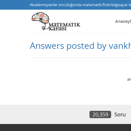
Akademisyenler öncülüğünde matematik/fizik/bilgisayar bi
Anasay
Answers posted by vank
a
20,359
Soru