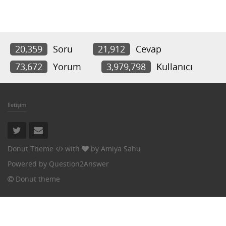
20,359
Soru
21,912
Cevap
73,672
Yorum
3,979,798
Kullanıcı
İletişim
Donut Theme
with
by
Amiya Sahu
Powered by
Question2Answer
Donut theme