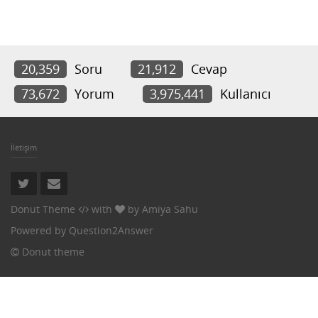
20,359
Soru
21,912
Cevap
73,672
Yorum
3,975,441
Kullanıcı
İletişim
Donut Theme
with
by
Amiya Sahu
Powered by
Question2Answer
Donut theme