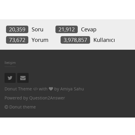
20,359
Soru
21,912
Cevap
73,672
Yorum
3,978,857
Kullanıcı
İletişim
Donut Theme
with
by
Amiya Sahu
Powered by
Question2Answer
Donut theme