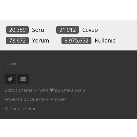
20,359
Soru
21,912
Cevap
73,672
Yorum
3,975,652
Kullanıcı
İletişim
Donut Theme
with
by
Amiya Sahu
Powered by
Question2Answer
Donut theme