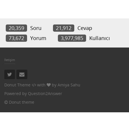
20,359
Soru
21,912
Cevap
73,672
Yorum
3,977,985
Kullanıcı
İletişim
Donut Theme
with
by
Amiya Sahu
Powered by
Question2Answer
Donut theme