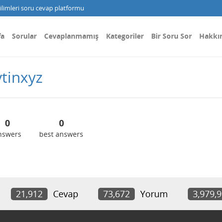
limleri soru cevap platformu
fa
Sorular
Cevaplanmamış
Kategoriler
Bir Soru Sor
Hakkı
tinxyz
0
0
nswers
best answers
21,912
Cevap
73,672
Yorum
3,979,