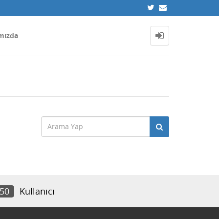
mızda
950
Kullanıcı