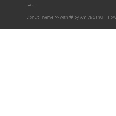
İletişim
Donut Theme
with
by
Amiya Sahu
Pow