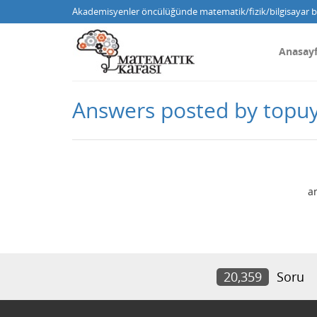
Akademisyenler öncülüğünde matematik/fizik/bilgisayar bi
Anasay
Answers posted by topuy
a
20,359
Soru