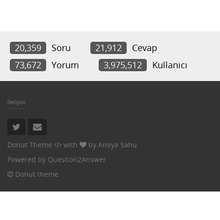
20,359
Soru
21,912
Cevap
73,672
Yorum
3,975,512
Kullanıcı
İletişim
Donut Theme
with
by
Amiya Sahu
Powered by
Question2Answer
Donut theme