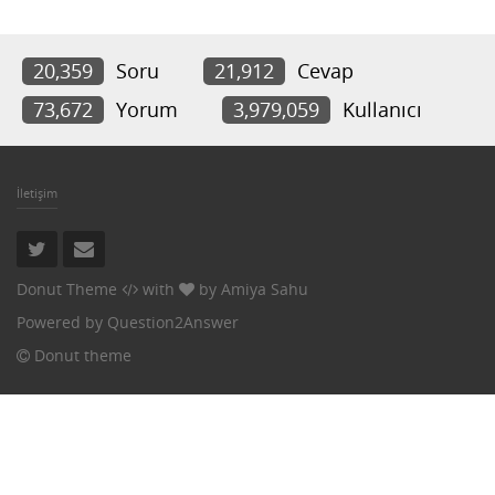
20,359
Soru
21,912
Cevap
73,672
Yorum
3,979,059
Kullanıcı
İletişim
Donut Theme
with
by
Amiya Sahu
Powered by
Question2Answer
Donut theme