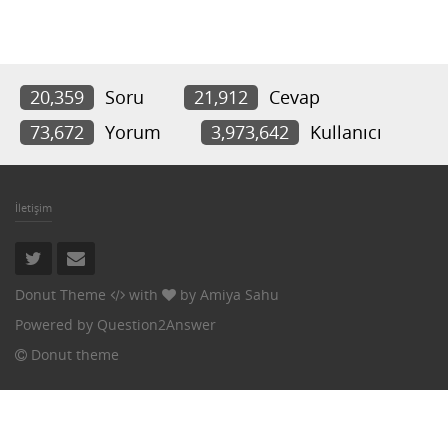
20,359
Soru
21,912
Cevap
73,672
Yorum
3,973,642
Kullanıcı
İletişim
Donut Theme
with
by
Amiya Sahu
Powered by
Question2Answer
Donut theme