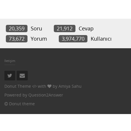
20,359
Soru
21,912
Cevap
73,672
Yorum
3,974,770
Kullanıcı
İletişim
Donut Theme
with
by
Amiya Sahu
Powered by
Question2Answer
Donut theme