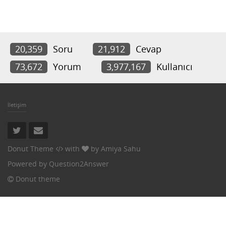
20,359
Soru
21,912
Cevap
73,672
Yorum
3,977,167
Kullanıcı
İletişim
Donut Theme
with
by
Amiya Sahu
Powered by
Question2Answer
Donut theme