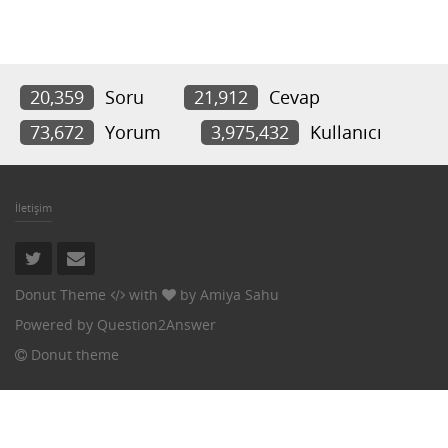
20,359
Soru
21,912
Cevap
73,672
Yorum
3,975,432
Kullanıcı
İletişim
Donut Theme
with
by
Amiya Sahu
Powered by
Question2Answer
Donut theme