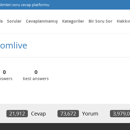
limleri soru cevap platformu
fa
Sorular
Cevaplanmamış
Kategoriler
Bir Soru Sor
Hakkı
comlive
0
0
nswers
best answers
21,912
Cevap
73,672
Yorum
3,979,