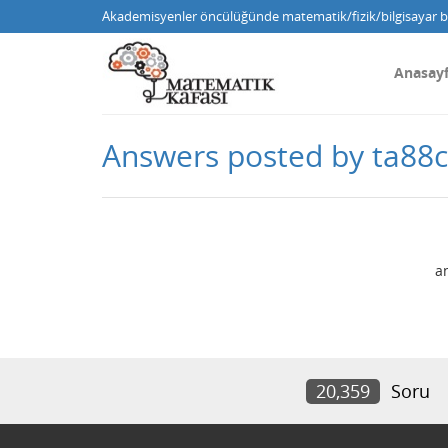
Akademisyenler öncülüğünde matematik/fizik/bilgisayar bi
Anasay
Answers posted by ta88
a
20,359
Soru