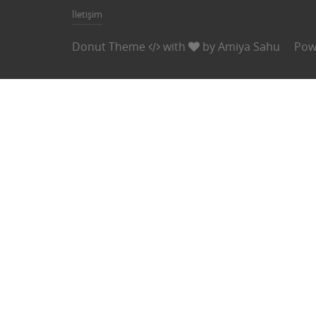
İletişim
Donut Theme
with
by
Amiya Sahu
Pow