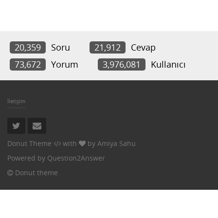
20,359
Soru
21,912
Cevap
73,672
Yorum
3,976,081
Kullanıcı
İletişim
Donut Theme
with
by
Amiya Sahu
Powered by
Question2Answer
Donut theme