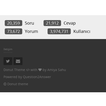
20,359
Soru
21,912
Cevap
73,672
Yorum
3,974,731
Kullanıcı
İletişim
Donut Theme
with
by
Amiya Sahu
Powered by
Question2Answer
Donut theme