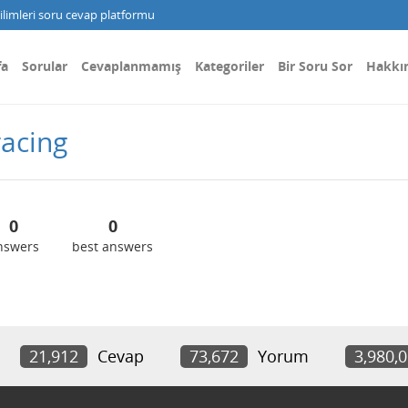
limleri soru cevap platformu
fa
Sorular
Cevaplanmamış
Kategoriler
Bir Soru Sor
Hakkı
acing
0
0
nswers
best answers
21,912
Cevap
73,672
Yorum
3,980,