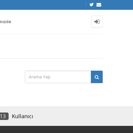
mızda
013
Kullanıcı