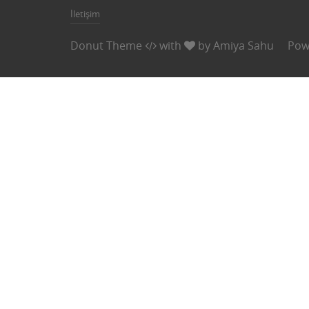
İletişim
Donut Theme
with
by
Amiya Sahu
Pow