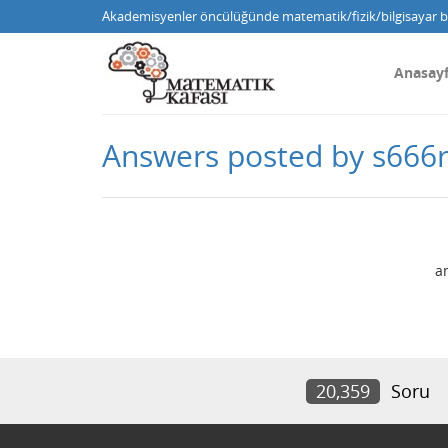
Akademisyenler öncülüğünde matematik/fizik/bilgisayar bi
Anasay
Answers posted by s666r
a
20,359
Soru