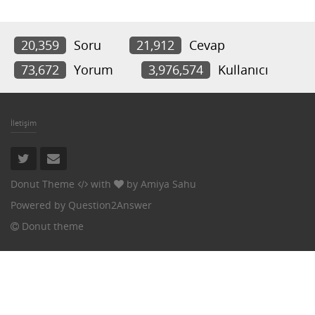
20,359
Soru
21,912
Cevap
73,672
Yorum
3,976,574
Kullanıcı
İletişim
Donut Theme
with
by
Amiya Sahu
Powered by
Question2Answer
Donut theme