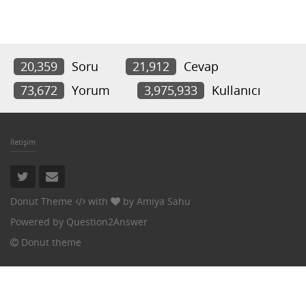
20,359
Soru
21,912
Cevap
73,672
Yorum
3,975,933
Kullanıcı
İletişim
Donut Theme
with
by
Amiya Sahu
Powered by
Question2Answer
Donut theme