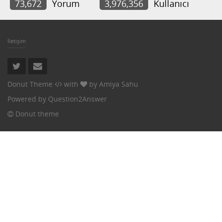
73,672
Yorum
3,976,356
Kullanıcı
İletişim
Donut Theme
with
by
Amiya Sahu
Powered by
Question2Answer
Donut theme