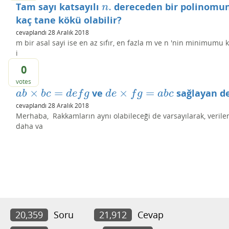
.
Tam sayı katsayılı
dereceden bir polinomu
n
.
n
kaç tane kökü olabilir?
cevaplandı
28 Aralık 2018
m bir asal sayi ise en az sıfır, en fazla m ve n 'nin minimumu 
i
0
votes
×
=
×
=
ve
sağlayan de
a
b
×
b
c
=
d
e
f
g
d
e
×
f
g
=
a
b
c
a
b
b
c
d
e
f
g
d
e
f
g
a
b
c
cevaplandı
28 Aralık 2018
Merhaba, Rakkamların aynı olabileceği de varsayılarak, veri
daha va
20,359
Soru
21,912
Cevap