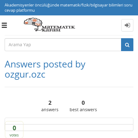
Akademisyenler öncülüğünde matematik/fizik/bilgisayar bilimleri soru
cevap platformu
Toggle
navigation
Answers posted by
ozgur.ozc
2
0
answers
best answers
0
votes