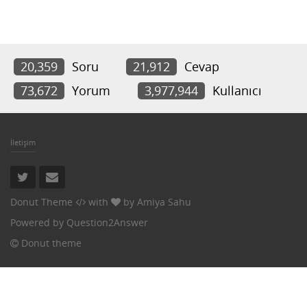
20,359
Soru
21,912
Cevap
73,672
Yorum
3,977,944
Kullanıcı
İletişim
Donut Theme
with
by
Amiya Sahu
Powered by
Question2Answer
Donut theme