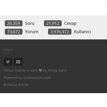
20,359
Soru
21,912
Cevap
73,672
Yorum
3,976,472
Kullanıcı
İletişim
Donut Theme
with
by
Amiya Sahu
Powered by
Question2Answer
Donut theme