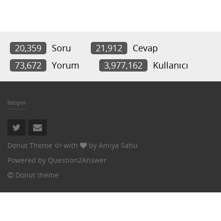
20,359
Soru
21,912
Cevap
73,672
Yorum
3,977,162
Kullanıcı
İletişim
Donut Theme
with
by
Amiya Sahu
Powered by
Question2Answer
Donut theme