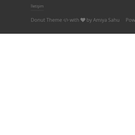
İletişim
Donut Theme
with
by
Amiya Sahu
Pow