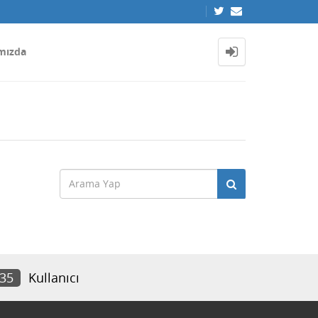
mızda
535
Kullanıcı