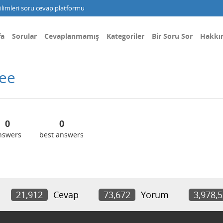
limleri soru cevap platformu
fa
Sorular
Cevaplanmamış
Kategoriler
Bir Soru Sor
Hakkı
ree
0
0
nswers
best answers
21,912
Cevap
73,672
Yorum
3,978,