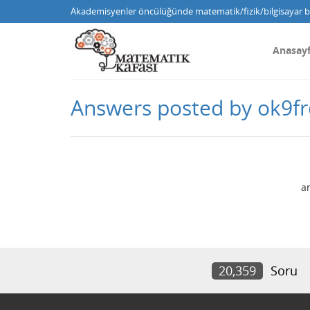
Akademisyenler öncülüğünde matematik/fizik/bilgisayar bi
Anasay
Answers posted by ok9f
a
20,359
Soru