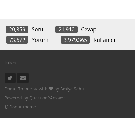
20,359
Soru
21,912
Cevap
73,672
Yorum
3,979,365
Kullanıcı
İletişim
Donut Theme
with
by
Amiya Sahu
Powered by
Question2Answer
Donut theme