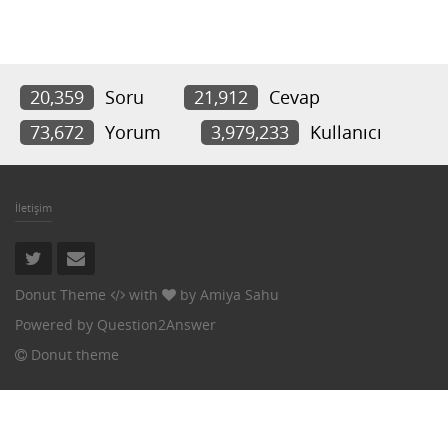
20,359
Soru
21,912
Cevap
73,672
Yorum
3,979,233
Kullanıcı
İletişim
Donut Theme
with
by
Amiya Sahu
Powered by
Question2Answer
Donut theme