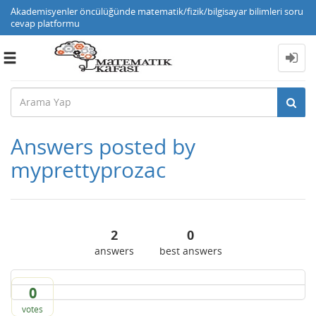
Akademisyenler öncülüğünde matematik/fizik/bilgisayar bilimleri soru
cevap platformu
Toggle
navigation
Answers posted by
myprettyprozac
2
0
answers
best answers
0
votes