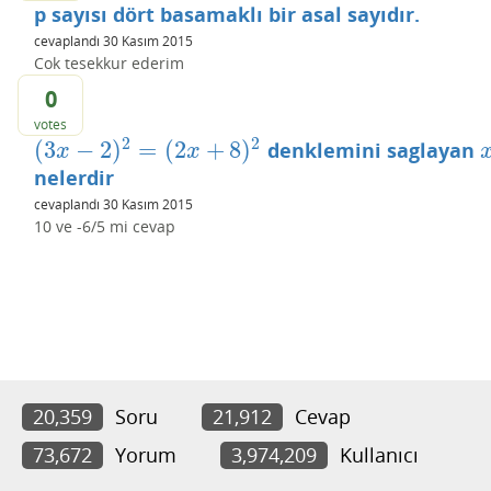
p sayısı dört basamaklı bir asal sayıdır.
cevaplandı
30 Kasım 2015
Cok tesekkur ederim
0
votes
2
2
(
3
−
2
)
=
(
2
+
8
)
denklemini saglayan
(
3
x
−
2
)
2
=
(
2
x
+
8
)
2
x
x
x
nelerdir
cevaplandı
30 Kasım 2015
10 ve -6/5 mi cevap
20,359
Soru
21,912
Cevap
73,672
Yorum
3,974,209
Kullanıcı