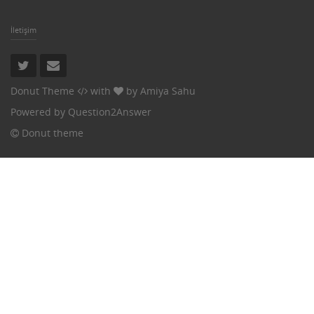
İletişim
Donut Theme
with
by
Amiya Sahu
Powered by
Question2Answer
Donut theme