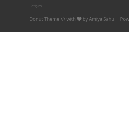
İletişim
Donut Theme
with
by
Amiya Sahu
Pow