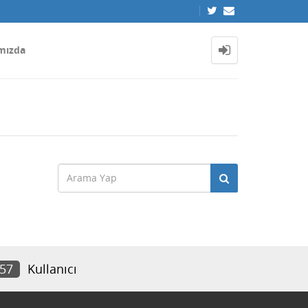
mızda
957
Kullanıcı