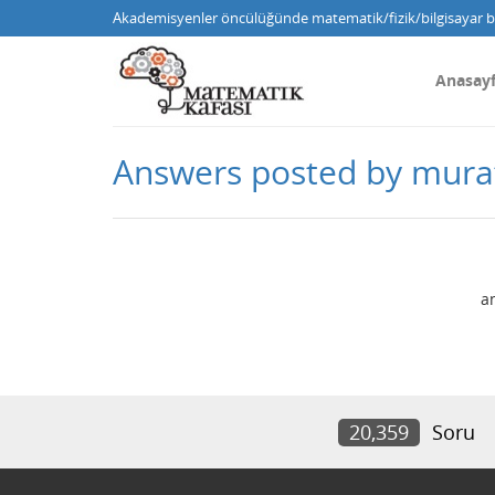
Akademisyenler öncülüğünde matematik/fizik/bilgisayar bi
Anasay
Answers posted by mura
a
20,359
Soru