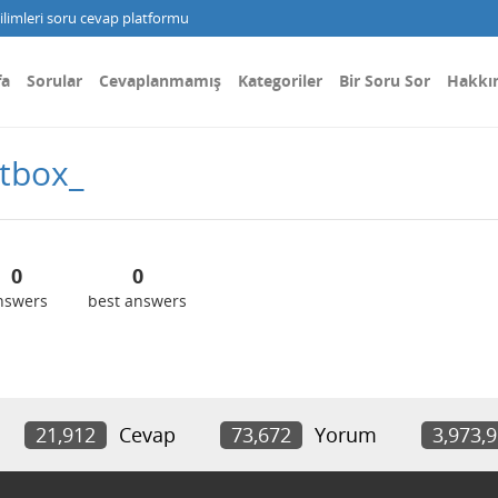
limleri soru cevap platformu
fa
Sorular
Cevaplanmamış
Kategoriler
Bir Soru Sor
Hakkı
tbox_
0
0
nswers
best answers
21,912
Cevap
73,672
Yorum
3,973,