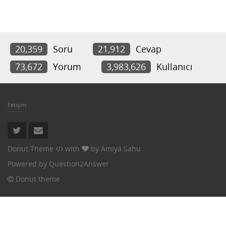
20,359
Soru
21,912
Cevap
73,672
Yorum
3,983,626
Kullanıcı
İletişim
Donut Theme
with
by
Amiya Sahu
Powered by
Question2Answer
Donut theme