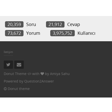
20,359
Soru
21,912
Cevap
73,672
Yorum
3,975,752
Kullanıcı
İletişim
Donut Theme
with
by
Amiya Sahu
Powered by
Question2Answer
Donut theme