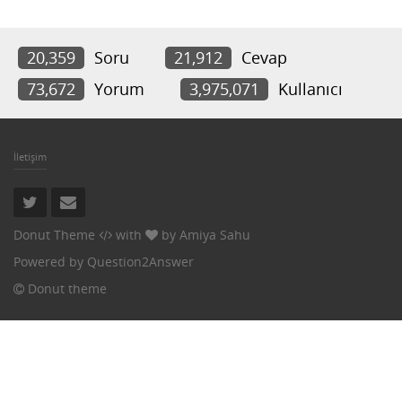
20,359
Soru
21,912
Cevap
73,672
Yorum
3,975,071
Kullanıcı
İletişim
Donut Theme
with
by
Amiya Sahu
Powered by
Question2Answer
Donut theme