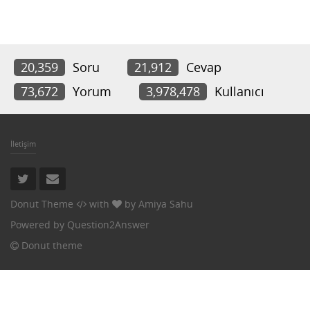
20,359
Soru
21,912
Cevap
73,672
Yorum
3,978,478
Kullanıcı
İletişim
Donut Theme
with
by
Amiya Sahu
Powered by
Question2Answer
Donut theme