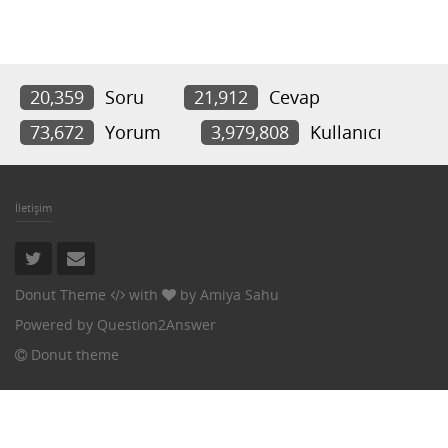
20,359
Soru
21,912
Cevap
73,672
Yorum
3,979,808
Kullanıcı
İletişim
Donut Theme
with
by
Amiya Sahu
Powered by
Question2Answer
Donut theme