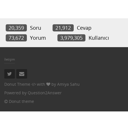
20,359
Soru
21,912
Cevap
73,672
Yorum
3,979,305
Kullanıcı
İletişim
Donut Theme
with
by
Amiya Sahu
Powered by
Question2Answer
Donut theme