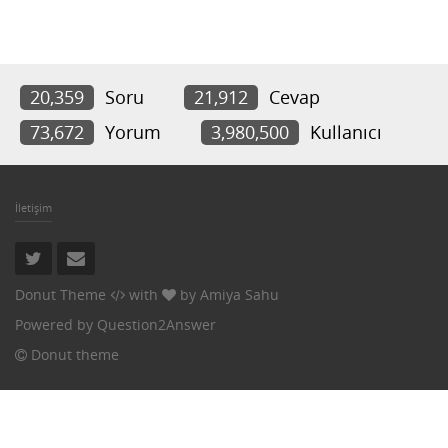
20,359
Soru
21,912
Cevap
73,672
Yorum
3,980,500
Kullanıcı
İletişim
Donut Theme
with
by
Amiya Sahu
Powered by
Question2Answer
Donut theme