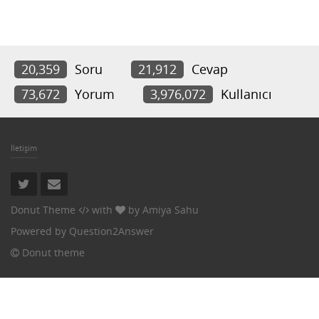
20,359
Soru
21,912
Cevap
73,672
Yorum
3,976,072
Kullanıcı
İletişim
Donut Theme
with
by
Amiya Sahu
Powered by
Question2Answer
Donut theme