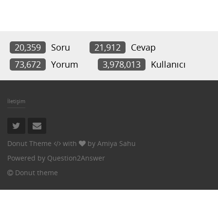
20,359
Soru
21,912
Cevap
73,672
Yorum
3,978,013
Kullanıcı
İletişim
Donut Theme
with
by
Amiya Sahu
Powered by
Question2Answer
Donut theme