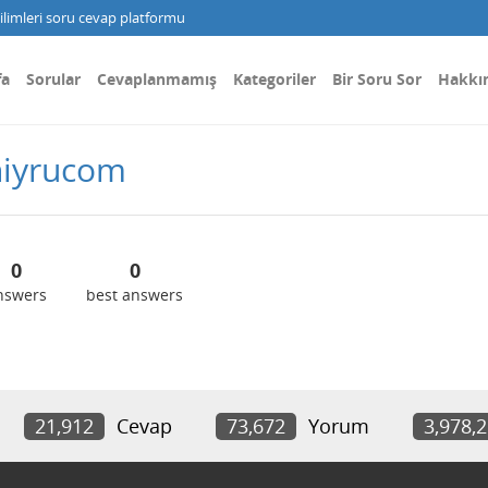
limleri soru cevap platformu
fa
Sorular
Cevaplanmamış
Kategoriler
Bir Soru Sor
Hakkı
niyrucom
0
0
nswers
best answers
21,912
Cevap
73,672
Yorum
3,978,