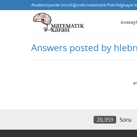
Akademisyenler öncülüğünde matematik/fizik/bilgisayar bi
Anasay
Answers posted by hleb
a
20,359
Soru