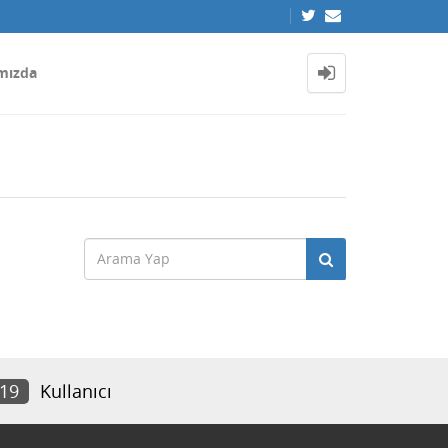
mızda
219
Kullanıcı