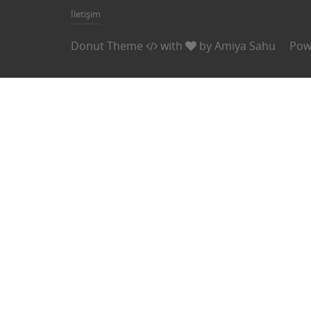
İletişim
Donut Theme
with
by
Amiya Sahu
Pow