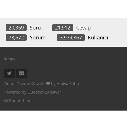
20,359
Soru
21,912
Cevap
73,672
Yorum
3,979,867
Kullanıcı
İletişim
Donut Theme
with
by
Amiya Sahu
Powered by
Question2Answer
Donut theme