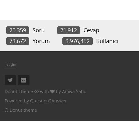
20,359
Soru
21,912
Cevap
73,672
Yorum
3,976,452
Kullanıcı
İletişim
Donut Theme
with
by
Amiya Sahu
Powered by
Question2Answer
Donut theme