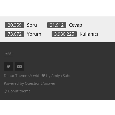
20,359
Soru
21,912
Cevap
73,672
Yorum
3,980,225
Kullanıcı
İletişim
Donut Theme
with
by
Amiya Sahu
Powered by
Question2Answer
Donut theme