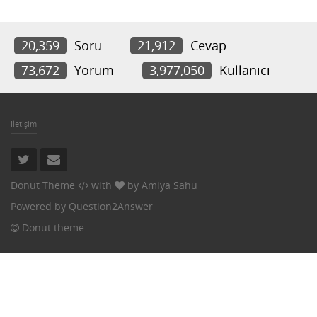
20,359
Soru
21,912
Cevap
73,672
Yorum
3,977,050
Kullanıcı
İletişim
Donut Theme
with
by
Amiya Sahu
Powered by
Question2Answer
Donut theme