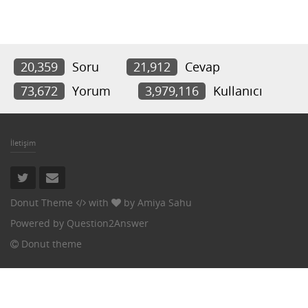
20,359
Soru
21,912
Cevap
73,672
Yorum
3,979,116
Kullanıcı
İletişim
Donut Theme
with
by
Amiya Sahu
Powered by
Question2Answer
Donut theme